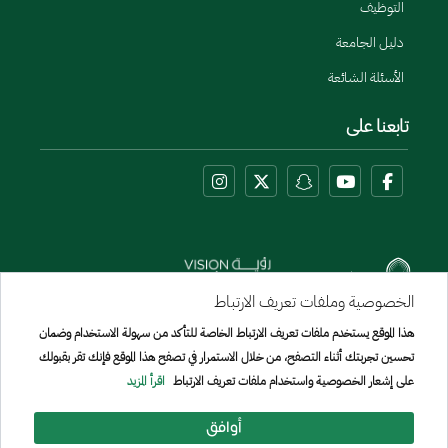
التوظيف
دليل الجامعة
الأسئلة الشائعة
تابعنا على
الخصوصية وملفات تعريف الارتباط
هذا الموقع يستخدم ملفات تعريف الارتباط الخاصة للتأكد من سهولة الاستخدام وضمان
Menu Copyright
تحسين تجربتك أثناء التصفح، من خلال الاستمرار في تصفح هذا الموقع فإنك تقر بقبولك
خريطة الموقع
على إشعار الخصوصية واستخدام ملفات تعريف الارتباط
اقرأ المزيد
جميع الحقوق محفوظة لجامعة الإمير سطام بن عبد العزيز © 2026
تم تطويره وصيانته بواسطة [الإدارة العامة لتقنيه المعلومات]
أوافق
تاريخ آخر تعديل:
06/08/2026